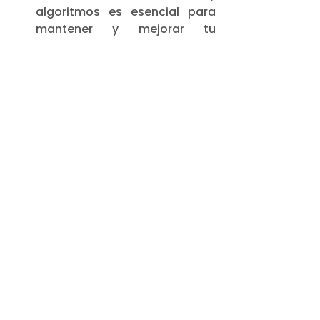
algoritmos es esencial para 
mantener y mejorar tu 
posición en línea.
Conclusión
El SEO es un elemento esencial en 
el mundo digital actual. 
Proporciona visibilidad, 
credibilidad, tráfico de calidad y 
competitividad a tu sitio web. 
Ignorar el SEO puede ser 
perjudicial para cualquier negocio 
en línea o proyecto, ya que 
significa perder oportunidades 
valiosas de conectar con tu 
audiencia y destacar en un 
mercado saturado.
Si deseas tener éxito en línea y 
alcanzar tus objetivos digitales, 